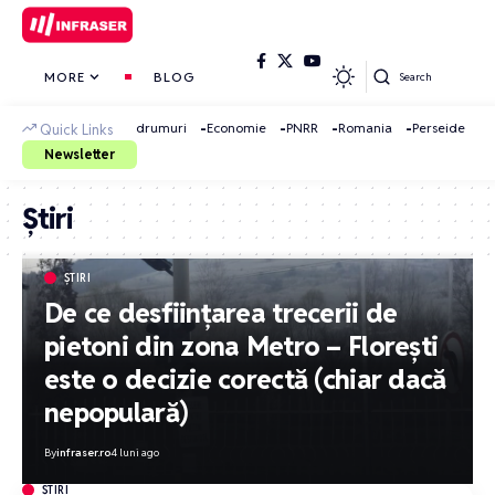
MORE
BLOG
Search
drumuri
Economie
PNRR
Romania
Perseide
Quick Links
Newsletter
Știri
ȘTIRI
De ce desființarea trecerii de
pietoni din zona Metro – Florești
este o decizie corectă (chiar dacă
nepopulară)
By
infraser.ro
4 luni ago
ȘTIRI