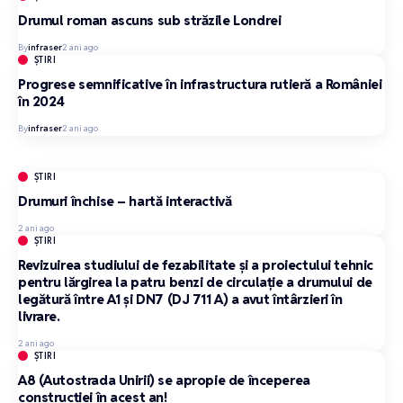
Drumul roman ascuns sub străzile Londrei
By
infraser
2 ani ago
ȘTIRI
Progrese semnificative în infrastructura rutieră a României
în 2024
By
infraser
2 ani ago
ȘTIRI
Drumuri închise – hartă interactivă
2 ani ago
ȘTIRI
Revizuirea studiului de fezabilitate și a proiectului tehnic
pentru lărgirea la patru benzi de circulație a drumului de
legătură între A1 și DN7 (DJ 711 A) a avut întârzieri în
livrare.
2 ani ago
ȘTIRI
A8 (Autostrada Unirii) se apropie de începerea
construcției în acest an!