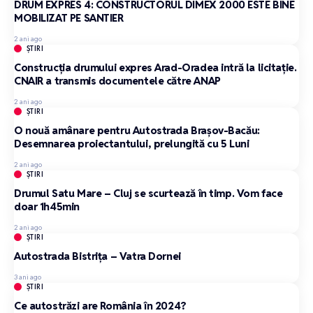
DRUM EXPRES 4: CONSTRUCTORUL DIMEX 2000 ESTE BINE
MOBILIZAT PE SANTIER
2 ani ago
ȘTIRI
Construcția drumului expres Arad-Oradea intră la licitație.
CNAIR a transmis documentele către ANAP
2 ani ago
ȘTIRI
O nouă amânare pentru Autostrada Brașov-Bacău:
Desemnarea proiectantului, prelungită cu 5 Luni
2 ani ago
ȘTIRI
Drumul Satu Mare – Cluj se scurtează în timp. Vom face
doar 1h45min
2 ani ago
ȘTIRI
Autostrada Bistrița – Vatra Dornei
3 ani ago
ȘTIRI
Ce autostrăzi are România în 2024?