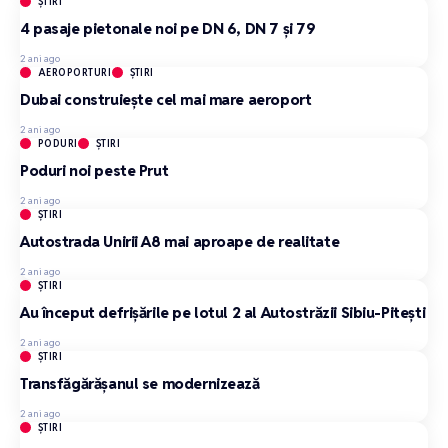
ȘTIRI
4 pasaje pietonale noi pe DN 6, DN 7 și 79
2 ani ago
AEROPORTURI
ȘTIRI
Dubai construiește cel mai mare aeroport
2 ani ago
PODURI
ȘTIRI
Poduri noi peste Prut
2 ani ago
ȘTIRI
Autostrada Unirii A8 mai aproape de realitate
2 ani ago
ȘTIRI
Au început defrișările pe lotul 2 al Autostrăzii Sibiu-Pitești
2 ani ago
ȘTIRI
Transfăgărășanul se modernizează
2 ani ago
ȘTIRI