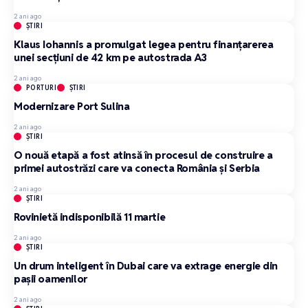
2 ani ago
ȘTIRI
Klaus Iohannis a promulgat legea pentru finanţarerea
unei secţiuni de 42 km pe autostrada A3
2 ani ago
PORTURI
ȘTIRI
Modernizare Port Sulina
2 ani ago
ȘTIRI
O nouă etapă a fost atinsă în procesul de construire a
primei autostrăzi care va conecta România și Serbia
2 ani ago
ȘTIRI
Rovinietă indisponibilă 11 martie
2 ani ago
ȘTIRI
Un drum inteligent în Dubai care va extrage energie din
pașii oamenilor
2 ani ago