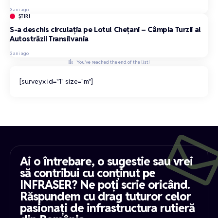
3 ani ago
ȘTIRI
S-a deschis circulaţia pe Lotul Cheţani – Câmpia Turzii al
Autostrăzii Transilvania
3 ani ago
You've reached the end of the list!
[surveyx id="1" size="m"]
Ai o întrebare, o sugestie sau vrei
să contribui cu conținut pe
INFRASER? Ne poți scrie oricând.
Răspundem cu drag tuturor celor
pasionați de infrastructura rutieră