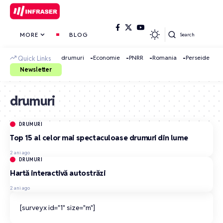
MORE
BLOG
Search
drumuri
Economie
PNRR
Romania
Perseide
Quick Links
Newsletter
drumuri
DRUMURI
Top 15 al celor mai spectaculoase drumuri din lume
2 ani ago
DRUMURI
Hartă interactivă autostrăzi
2 ani ago
[surveyx id="1" size="m"]