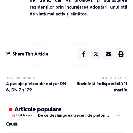
de trafic, dar va promova și bunăstarea
rezidenților prin încurajarea adoptării unui stil
de viață mai activ și sănătos.
Share This Article
PREVIOUS ARTICLE
NEXT ARTICLE
4 pasaje pietonale noi pe DN
Rovinietă indisponibilă 11
6, DN 7 și 79
martie
Articole populare
De ce desființarea trecerii de pietoni din zona Metro – Florești este o decizie corectă (chiar dacă nepopulară)
Hot News
Caută