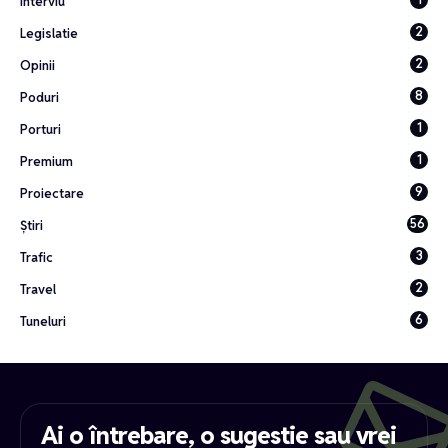
Interviu
2
Legislatie
2
Opinii
8
Poduri
1
Porturi
1
Premium
9
Proiectare
56
Știri
3
Trafic
2
Travel
6
Tuneluri
Ai o întrebare, o sugestie sau vrei