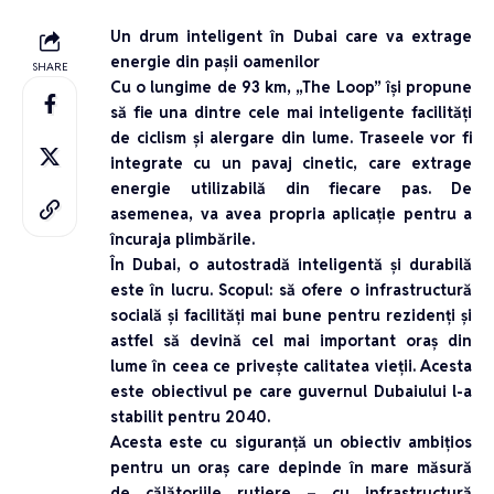
Un drum inteligent în Dubai care va extrage
energie din pașii oamenilor
SHARE
Cu o lungime de 93 km, „The Loop” își propune
să fie una dintre cele mai inteligente facilități
de ciclism și alergare din lume. Traseele vor fi
integrate cu un pavaj cinetic, care extrage
energie utilizabilă din fiecare pas. De
asemenea, va avea propria aplicație pentru a
încuraja plimbările.
În Dubai, o autostradă inteligentă și durabilă
este în lucru. Scopul: să ofere o infrastructură
socială și facilități mai bune pentru rezidenți și
astfel să devină cel mai important oraș din
lume în ceea ce privește calitatea vieții. Acesta
este obiectivul pe care guvernul Dubaiului l-a
stabilit pentru 2040.
Acesta este cu siguranță un obiectiv ambițios
pentru un oraș care depinde în mare măsură
de călătoriile rutiere – cu infrastructură