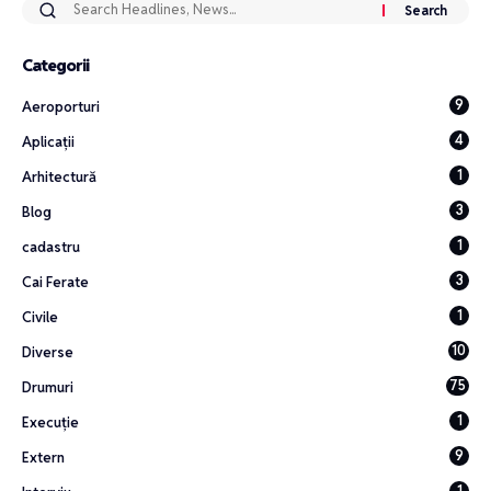
Categorii
9
Aeroporturi
4
Aplicații
1
Arhitectură
3
Blog
1
cadastru
3
Cai Ferate
1
Civile
10
Diverse
75
Drumuri
1
Execuție
9
Extern
1