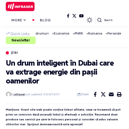
MORE
BLOG
Search
drumuri
Economie
PNRR
Romania
Perseide
Quick Links
Newsletter
ȘTIRI
Un drum inteligent în Dubai care
va extrage energie din pașii
oamenilor
Share
By
infraser
Last updated: 2024/03/07
Mențiune: Acest site web poate conține linkuri afiliate, ceea ce înseamnă că pot
primi un comision dacă accesați linkul și efectuați o achiziție. Recomand doar
produse sau servicii pe care le folosesc personal și consider că aduc valoare
cititorilor mei. Sprijinul dumneavoastră este apreciat!