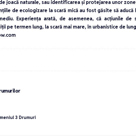
 de joacă naturale, sau identificarea și protejarea unor zone v
ențiile de ecologizare la scară mică au fost găsite să aducă
mediu. Experiența arată, de asemenea, că acțiunile de 
iții pe termen lung, la scară mai mare, în urbanistice de lun
ow.com
drumurilor
Domeniul 3 Drumuri