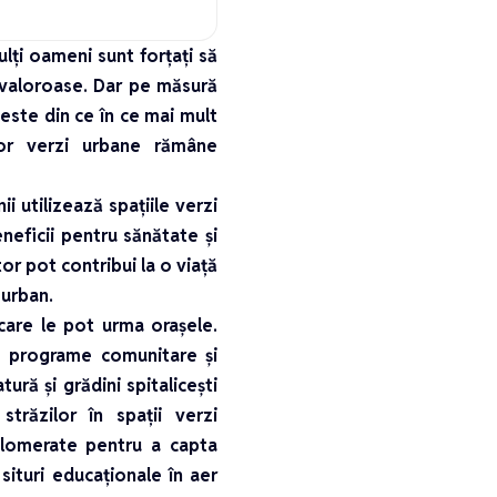
ulți oameni sunt forțați să
e valoroase. Dar pe măsură
 este din ce în ce mai mult
ilor verzi urbane rămâne
i utilizează spațiile verzi
neficii pentru sănătate și
or pot contribui la o viață
 urban.
care le pot urma orașele.
de programe comunitare și
tură și grădini spitalicești
trăzilor în spații verzi
aglomerate pentru a capta
 situri educaționale în aer