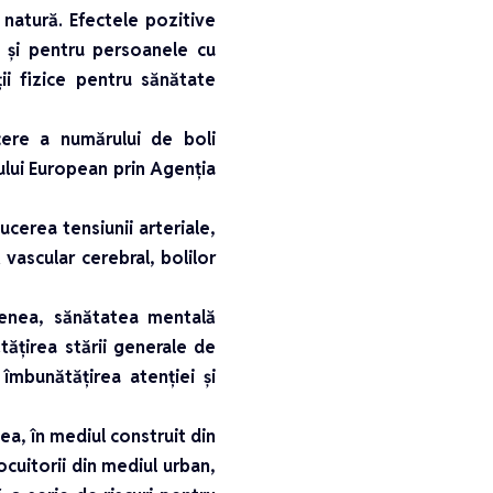
 natură. Efectele pozitive
i și pentru persoanele cu
ii fizice pentru sănătate
ere a numărului de boli
ului European prin Agenția
cerea tensiunii arteriale,
vascular cerebral, bolilor
menea, sănătatea mentală
tățirea stării generale de
 îmbunătățirea atenției și
ea, în mediul construit din
ocuitorii din mediul urban,