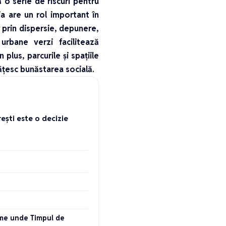
 o serie de riscuri pentru
ia are un rol important în
r prin dispersie, depunere,
rbane verzi facilitează
 plus, parcurile și spațiile
ățesc bunăstarea socială.
ești este o decizie
lume unde Timpul de