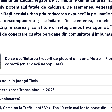
lurile de căldură legate de schimbările climatice prezintă
usiv potențialul fatale de căldură4. De asemenea, vegetaț
alității aerului urban prin reducerea expunerii la poluanțilo
 descompunerea și asimilare. De asemenea, zonele u
că și relaxarea și constituie un refugiu împotriva zgomot. În
ri de conectare cu alte persoane din comunitate și îmbunăt
d
De ce desființarea trecerii de pietoni din zona Metro – Flor
corectă (chiar dacă nepopulară)
 nouă în județul Timiș
ernizarea Transalpinei in 2025
cvaplanarea?
l, Campion la Trafic Lent? Vezi Top 10 cele mai lente orașe din 