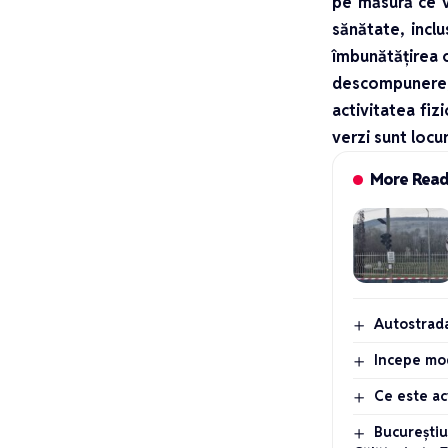
pe măsură ce va
sănătate, incl
îmbunătățirea c
descompunere,
activitatea fizi
verzi sunt locu
More Rea
Autostrada
Incepe mod
Ce este a
Bucureștiu