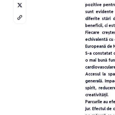
pozitive pentr
sunt evidente 
diferite stări
beneficii, ci es
Fiecare creșt
echivalentă cu 
Europeană de 
S-a constatat c
o mai bună func
cardiovasculare
Accesul la spa
generală. Impac
spirit, reduce
creativității.
Parcurile au ef
jur. Efectul de