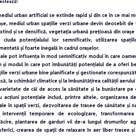
Testează!
diul urban artificial se extinde rapid și din ce în ce mai m
rașe, mediul urban spațiile verzi urbane devin deosebit d
xtind și se densifică, vegetația urbană prețioasă din orașe
 ciuda potențialului lor semnificativ, utilizarea spați
mentată și foarte inegală în cadrul orașelor.
cale pot influența în mod semnificativ modul în care oameni
 și modul în care pot îmbunătăți potențialul de a oferi be
iile verzi urbane bine planificate și gestionate corespunzăt
, la schimbări climatice și la îmbunătățirea calității aerului
varietate de căi de acces la sănătate și la bunăstare pe 
 acțiuni potențiale includ, printre altele, organizarea 
rale în spații verzi, dezvoltarea de trasee de sănătate și na
 intervenții temporare de ecologizare, transformarea s
ăcire, plantarea de garduri vii de-a lungul drumurilor 
ferici, crearea de spații de relaxare în aer liber trasee și