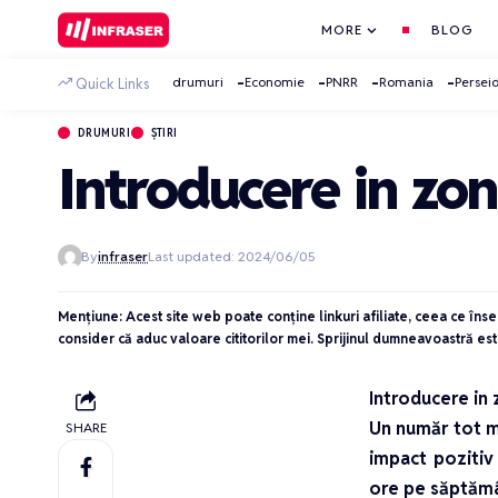
MORE
BLOG
drumuri
Economie
PNRR
Romania
Persei
Quick Links
DRUMURI
ȘTIRI
Introducere in zon
By
infraser
Last updated: 2024/06/05
Mențiune: Acest site web poate conține linkuri afiliate, ceea ce îns
consider că aduc valoare cititorilor mei. Sprijinul dumneavoastră est
Introducere in
Un număr tot ma
SHARE
impact pozitiv
ore pe săptămâ