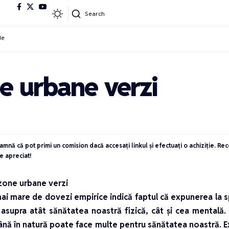
Search
de
e urbane verzi
eamnă că pot primi un comision dacă accesați linkul și efectuați o achiziție. R
e apreciat!
 zone urbane verzi
i mare de dovezi empirice indică faptul că expunerea la sp
 asupra atât sănătatea noastră fizică, cât și cea mentală
nă în natură poate face multe pentru sănătatea noastră. Ex