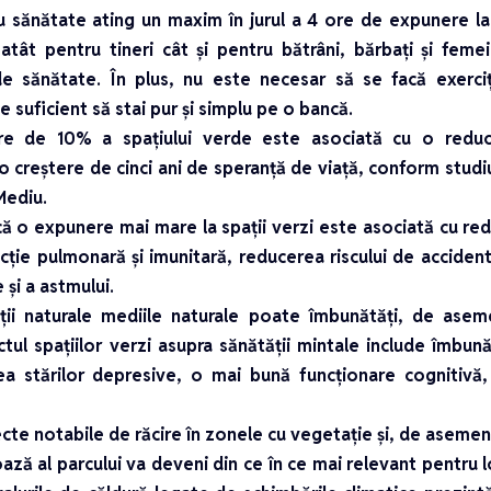
u sănătate ating un maxim în jurul a 4 ore de expunere la
atât pentru tineri cât și pentru bătrâni, bărbați și feme
 de sănătate. În plus, nu este necesar să se facă exerciț
te suficient să stai pur și simplu pe o bancă.
ere de 10% a spațiului verde este asociată cu o reduc
o creștere de cinci ani de speranță de viață, conform studi
Mediu.
ă o expunere mai mare la spații verzi este asociată cu redu
ție pulmonară și imunitară, reducerea riscului de accident 
 și a astmului.
ții naturale mediile naturale poate îmbunătăți, de ase
tul spațiilor verzi asupra sănătății mintale include îmbună
rea stărilor depresive, o mai bună funcționare cognitivă,
ecte notabile de răcire în zonele cu vegetație și, de asemen
 oază al parcului va deveni din ce în ce mai relevant pentru l