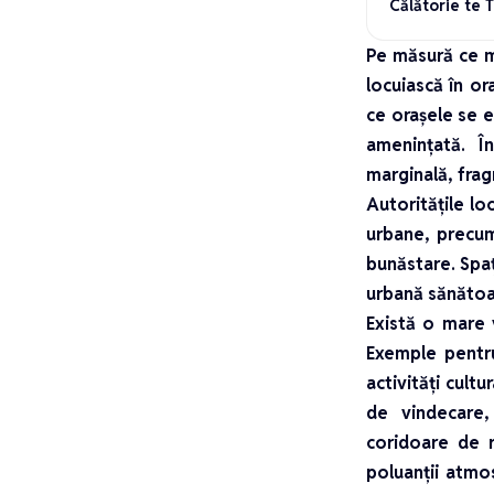
Călătorie te 
Pe măsură ce me
locuiască în o
ce orașele se e
amenințată. În
marginală, frag
Autoritățile lo
urbane, precum
bunăstare. Spaț
urbană sănătoasă
Există o mare 
Exemple pentru
activități cultu
de vindecare,
coridoare de r
poluanții atmos