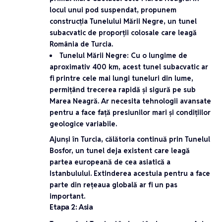
locul unui pod suspendat, propunem
construcția
Tunelului Mării Negre
, un tunel
subacvatic de proporții colosale care leagă
România de Turcia.
Tunelul Mării Negre
: Cu o lungime de
aproximativ 400 km, acest tunel subacvatic ar
fi printre cele mai lungi tuneluri din lume,
permițând trecerea rapidă și sigură pe sub
Marea Neagră. Ar necesita tehnologii avansate
pentru a face față presiunilor mari și condițiilor
geologice variabile.
Ajunși în Turcia, călătoria continuă prin
Tunelul
Bosfor
, un tunel deja existent care leagă
partea europeană de cea asiatică a
Istanbulului. Extinderea acestuia pentru a face
parte din rețeaua globală ar fi un pas
important.
Etapa 2: Asia