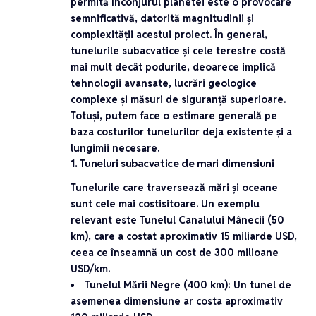
permită înconjurul planetei este o provocare
semnificativă, datorită magnitudinii și
complexității acestui proiect. În general,
tunelurile subacvatice și cele terestre costă
mai mult decât podurile, deoarece implică
tehnologii avansate, lucrări geologice
complexe și măsuri de siguranță superioare.
Totuși, putem face o estimare generală pe
baza costurilor tunelurilor deja existente și a
lungimii necesare.
1.
Tuneluri subacvatice de mari dimensiuni
Tunelurile care traversează mări și oceane
sunt cele mai costisitoare. Un exemplu
relevant este
Tunelul Canalului Mânecii
(50
km), care a costat aproximativ
15 miliarde USD
,
ceea ce înseamnă un cost de
300 milioane
USD/km
.
Tunelul Mării Negre (400 km)
: Un tunel de
asemenea dimensiune ar costa aproximativ