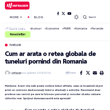
MORE
BLOG
Search
drumuri
Economie
PNRR
Romania
Perseide
Quick Links
Newsletter
TUNELURI
Cum ar arata o retea globala de
tuneluri pornind din Romania
Share
By
infraser
Last updated: 2024/10/24
Mențiune: Acest site web poate conține linkuri afiliate, ceea ce înseamnă că pot
primi un comision dacă accesați linkul și efectuați o achiziție. Recomand doar
produse sau servicii pe care le folosesc personal și consider că aduc valoare
cititorilor mei. Sprijinul dumneavoastră este apreciat!