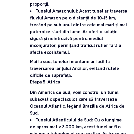
proporții.
Tunelul Amazonului
: Acest tunel ar traversa
fluviul Amazon pe o distanță de 10-15 km,
trecând pe sub unul dintre cele mai mari și mai
puternice râuri din lume. Ar oferi o soluție
sigură și neintruzivă pentru mediul
înconjurător, permițând traficul rutier fără a
afecta ecosistemul.
Mai la sud, tuneluri montane ar facilita
traversarea lanțului Anzilor, evitând rutele
dificile de suprafață.
Etapa 5: Africa
Din America de Sud, vom construi un tunel
subacvatic spectaculos care să traverseze
Oceanul Atlantic
, legând Brazilia de Africa de
Sud.
Tunelul Atlanticului de Sud
: Cu o lungime
de aproximativ 3.000 km, acest tunel ar fi o
minune a tehnologiei subacvatice. Ar trece pe