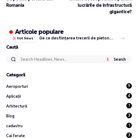
Romania
lucrările de infrastructură
gigantice?
Articole populare
De ce desființarea trecerii de pietoni din zona Metro – Florești este o decizie corectă (chiar dacă nepopulară)
Hot News
Caută
Categorii
9
Aeroporturi
4
Aplicații
1
Arhitectură
3
Blog
1
cadastru
3
Cai Ferate