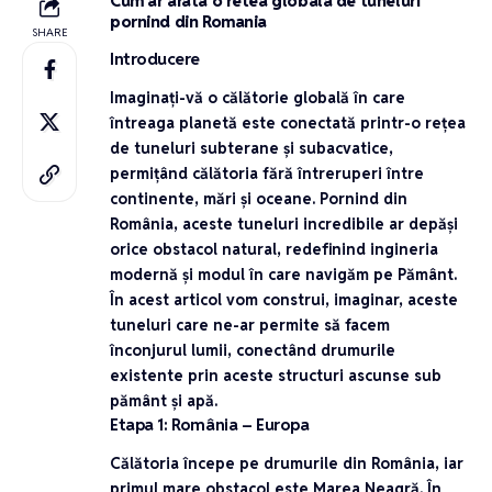
Cum ar arata o retea globala de tuneluri
pornind din Romania
SHARE
Introducere
Imaginați-vă o călătorie globală în care
întreaga planetă este conectată printr-o rețea
de tuneluri subterane și subacvatice,
permițând călătoria fără întreruperi între
continente, mări și oceane. Pornind din
România, aceste tuneluri incredibile ar depăși
orice obstacol natural, redefinind ingineria
modernă și modul în care navigăm pe Pământ.
În acest articol vom construi, imaginar, aceste
tuneluri care ne-ar permite să facem
înconjurul lumii, conectând drumurile
existente prin aceste structuri ascunse sub
pământ și apă.
Etapa 1: România – Europa
Călătoria începe pe drumurile din România, iar
primul mare obstacol este
Marea Neagră
. În