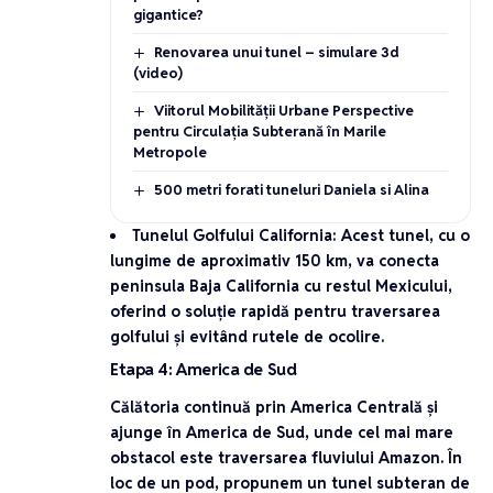
gigantice?
Renovarea unui tunel – simulare 3d
(video)
Viitorul Mobilității Urbane Perspective
pentru Circulația Subterană în Marile
Metropole
500 metri forati tuneluri Daniela si Alina
Tunelul Golfului California
: Acest tunel, cu o
lungime de aproximativ 150 km, va conecta
peninsula Baja California cu restul Mexicului,
oferind o soluție rapidă pentru traversarea
golfului și evitând rutele de ocolire.
Etapa 4: America de Sud
Călătoria continuă prin America Centrală și
ajunge în America de Sud, unde cel mai mare
obstacol este traversarea fluviului Amazon. În
loc de un pod, propunem un tunel subteran de