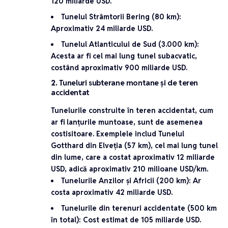
120 miliarde USD
.
Tunelul Strâmtorii Bering (80 km)
:
Aproximativ
24 miliarde USD
.
Tunelul Atlanticului de Sud (3.000 km)
:
Acesta ar fi cel mai lung tunel subacvatic,
costând aproximativ
900 miliarde USD
.
2.
Tuneluri subterane montane și de teren
accidentat
Tunelurile construite în teren accidentat, cum
ar fi lanțurile muntoase, sunt de asemenea
costisitoare. Exemplele includ
Tunelul
Gotthard
din Elveția (57 km), cel mai lung tunel
din lume, care a costat aproximativ
12 miliarde
USD
, adică aproximativ
210 milioane USD/km
.
Tunelurile Anzilor și Africii (200 km)
: Ar
costa aproximativ
42 miliarde USD
.
Tunelurile din terenuri accidentate (500 km
în total)
: Cost estimat de
105 miliarde USD
.