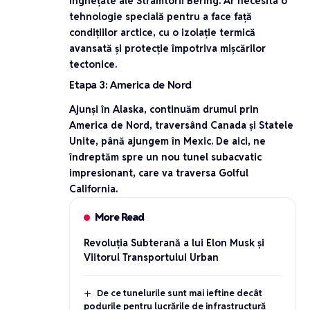
înghețate ale Strâmtorii Bering. Ar necesita o
tehnologie specială pentru a face față
condițiilor arctice, cu o izolație termică
avansată și protecție împotriva mișcărilor
tectonice.
Etapa 3: America de Nord
Ajunși în Alaska, continuăm drumul prin
America de Nord, traversând Canada și Statele
Unite, până ajungem în Mexic. De aici, ne
îndreptăm spre un nou tunel subacvatic
impresionant, care va traversa
Golful
California
.
More Read
Revoluția Subterană a lui Elon Musk și
Viitorul Transportului Urban
De ce tunelurile sunt mai ieftine decât
podurile pentru lucrările de infrastructură