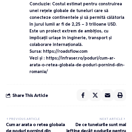
Concluzie
: Costul estimat pentru construirea
unei rețele globale de tuneluri care să
conecteze continentele și să permită călătoria
în jurul lumii ar fi de
2,25 – 3 trilioane USD
.
Este un proiect extrem de ambițios, cu
implicații uriașe în inginerie, transport și
colaborare internațională.
Sursa:
https://roadsflow.com
Vezi și :
https://infraser.ro/poduri/cum-ar-
arata-o-retea-globala-de-poduri-pornind-din-
romania/
Share This Article
PREVIOUS ARTICLE
NEXT ARTICLE
Cum ar arata o retea globala
De ce tunelurile sunt mai
de poduri pornind din
ieftine decât podurile pentru