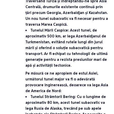
Traversând Turcia și îndreptându-ne spre Asia
Centrală, drumurile existente continuă prin
țări precum Georgia, Azerbaidjan și Kazahstan.
Un nou tunel subacvatic va fi necesar pentru a
traversa
Marea Caspică
.
Tunelul Mării Caspice
: Acest tunel, de
aproximativ 500 km, ar lega Azerbaidjanul de
Turkmenistan, evitând rutele lungi din jurul
mării și oferind o soluție subacvatică pentru
transport. Ar fi echipat cu tehnologii de ultimă
generație pentru a rezista presiunilor mari de
apă și activității tectonice.
Pe măsură ce ne apropiem de estul Asiei,
următorul tunel major va fi o adevărată
provocare inginerească, deoarece va lega Asia
de America de Nord:
Tunelul Strâmtorii Bering
: Cu o lungime de
aproximativ 80 km, acest tunel subacvatic va
lega Rusia de Alaska, trecând pe sub apele