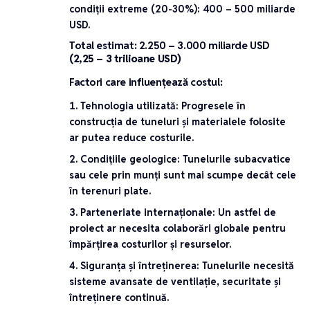
condiții extreme (20-30%)
:
400 – 500 miliarde
USD
.
Total estimat
:
2.250 – 3.000 miliarde USD
(2,25 – 3 trilioane USD)
Factori care influențează costul
:
Tehnologia utilizată
: Progresele în
construcția de tuneluri și materialele folosite
ar putea reduce costurile.
Condițiile geologice
: Tunelurile subacvatice
sau cele prin munți sunt mai scumpe decât cele
în terenuri plate.
Parteneriate internaționale
: Un astfel de
proiect ar necesita colaborări globale pentru
împărțirea costurilor și resurselor.
Siguranța și întreținerea
: Tunelurile necesită
sisteme avansate de ventilație, securitate și
întreținere continuă.