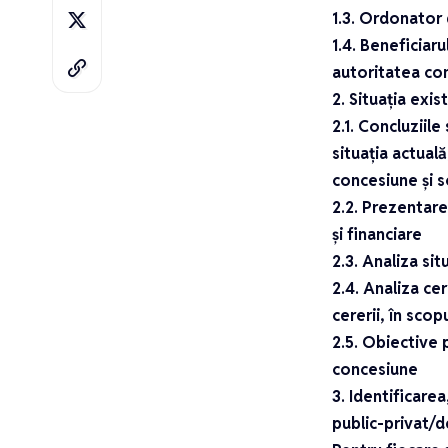
1.3. Ordonator 
1.4. Beneficiar
autoritatea co
2. Situația exi
2.1. Concluziile
situația actual
concesiune și s
2.2. Prezentarea
și financiare
2.3. Analiza sit
2.4. Analiza cer
cererii, în scop
2.5. Obiective 
concesiune
3. Identificare
public-privat/