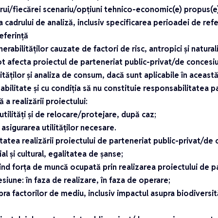
ărui/fiecărei scenariu/opțiuni tehnico-economic(e) propus(e
a cadrului de analiză, inclusiv specificarea perioadei de ref
eferință
nerabilităților cauzate de factori de risc, antropici și natural
ot afecta proiectul de parteneriat public-privat/de concesi
ilităților și analiza de consum, dacă sunt aplicabile în aceas
abilitate și cu condiția să nu constituie responsabilitatea p
 a realizării proiectului:
utilități și de relocare/protejare, după caz;
 asigurarea utilităților necesare.
itatea realizării proiectului de parteneriat public-privat/de
al și cultural, egalitatea de șanse;
vind forța de muncă ocupată prin realizarea proiectului de p
siune: în faza de realizare, în faza de operare;
ra factorilor de mediu, inclusiv impactul asupra biodiversităț