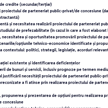
de credite (secundar/terțiar)
ul proiectului de parteneriat public-privat/de concesiune (da
ntractantă)
stentă și necesitatea realizării proiectului de parteneriat p
 studiului de prefezabilitate (în cazul în care a fost elaborat 
ă, necesitatea și oportunitatea promovării proiectului de pa
cenariile/opțiunile tehnico-economice identificate și propu
 contextului: politici, strategii, legislație, acorduri relevan
uației existente și identificarea deficiențelor
erii de bunuri și servicii, inclusiv prognoze pe termen mediu
ul justificării necesității proiectului de parteneriat public-
preconizate a fi atinse prin realizarea proiectului de parten
a, propunerea și prezentarea de opțiuni pentru realizarea pr
de concesiune