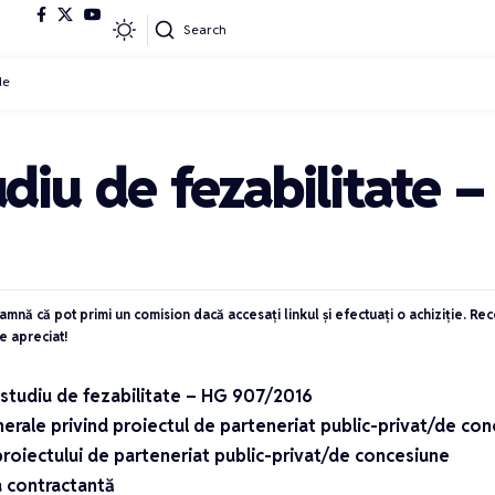
Search
de
udiu de fezabilitate
eamnă că pot primi un comision dacă accesați linkul și efectuați o achiziție. R
e apreciat!
 studiu de fezabilitate – HG 907/2016
enerale privind proiectul de parteneriat public-privat/de co
proiectului de parteneriat public-privat/de concesiune
a contractantă