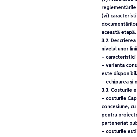
reglementările 
(vi) caracterist
documentărilor,
această etapă.
3.2. Descrierea
nivelul unor lin
– caracteristic
– varianta cons
este disponibil
– echiparea și 
3.3. Costurile 
– costurile Cap
concesiune, cu 
pentru proiecte 
parteneriat pub
– costurile es