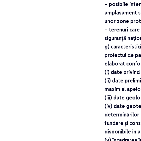
– posibile inte
amplasament sau
unor zone prot
– terenuri care 
siguranță națio
g) caracteristi
proiectul de pa
elaborat confo
(i) date privin
(ii) date prelim
maxim al apelor
(iii) date geol
(iv) date geote
determinărilor 
fundare și cons
disponibile în 
(v) încadrarea 