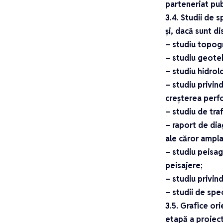
parteneriat pub
3.4. Studii de s
și, dacă sunt di
– studiu topogr
– studiu geotehn
– studiu hidrol
– studiu privind
creșterea perf
– studiu de traf
– raport de dia
ale căror ampla
– studiu peisagi
peisajere;
– studiu privind
– studii de spec
3.5. Grafice ori
etapă a proiect