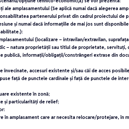
 scenariu/opțiune tehnico-economic(ă) se vor prezenta:
ități ale amplasamentului (Se aplică numai dacă alegerea am
onsabilitatea partenerului privat din cadrul proiectului de p
siune și numai dacă informațiile de mai jos sunt disponibile
abilitate.):
mplasamentului (localizare – intravilan/extravilan, suprafața
idic – natura proprietății sau titlul de proprietate, servituț
te publică, informații/obligații/constrângeri extrase din do
ne învecinate, accesuri existente și/sau căi de acces posibile
opuse față de punctele cardinale și față de punctele de inte
uare existente în zonă;
e și particularități de relief;
or:
are în amplasament care ar necesita relocare/protejare, în m