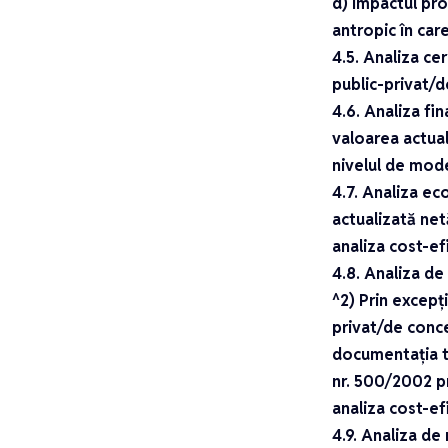
d) impactul pro
antropic în car
4.5. Analiza cer
public-privat/
4.6. Analiza fin
valoarea actual
nivelul de mode
4.7. Analiza ec
actualizată net
analiza cost-efi
4.8. Analiza de
^2) Prin excepți
privat/de conc
documentația t
nr. 500/2002 pr
analiza cost-ef
4.9. Analiza de 