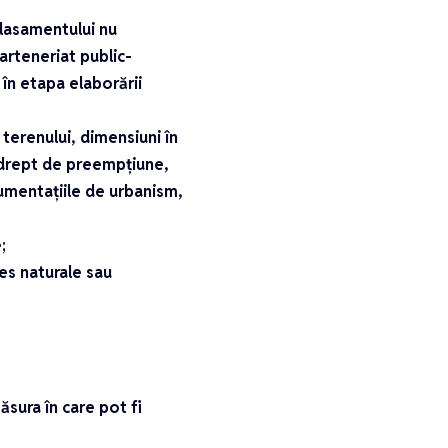
plasamentului nu
arteneriat public-
 în etapa elaborării
 terenului, dimensiuni în
i, drept de preempțiune,
cumentațiile de urbanism,
;
res naturale sau
ăsura în care pot fi