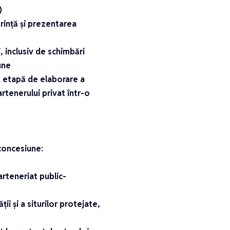
)
erință și prezentarea
i, inclusiv de schimbări
une
tă etapă de elaborare a
artenerului privat într-o
 concesiune:
arteneriat public-
ii și a siturilor protejate,