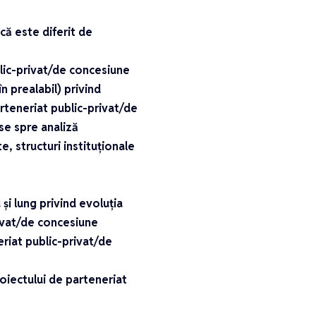
că este diferit de
ublic-privat/de concesiune
în prealabil) privind
rteneriat public-privat/de
se spre analiză
te, structuri instituționale
 și lung privind evoluția
privat/de concesiune
eriat public-privat/de
oiectului de parteneriat