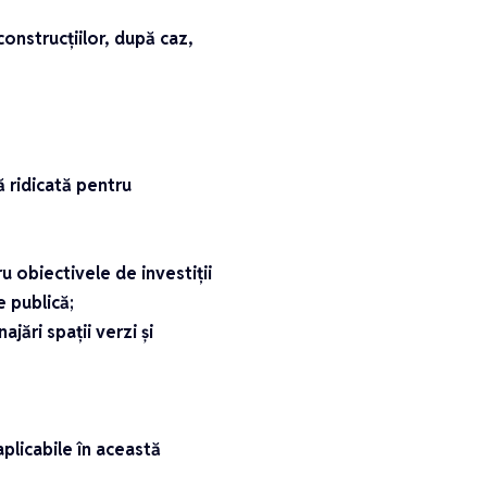
construcțiilor, după caz,
ă ridicată pentru
u obiectivele de investiții
 publică;
jări spații verzi și
aplicabile în această