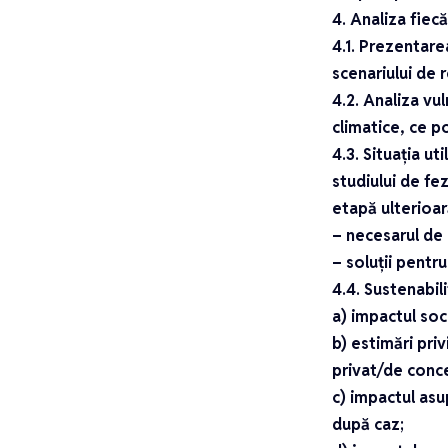
4. Analiza fiec
4.1. Prezentare
scenariului de r
4.2. Analiza vul
climatice, ce p
4.3. Situația ut
studiului de fez
etapă ulterioară
– necesarul de 
– soluții pentru
4.4. Sustenabil
a) impactul soci
b) estimări pri
privat/de conce
c) impactul asup
după caz;