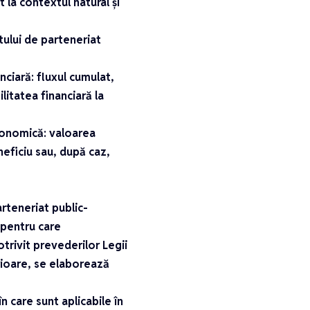
 la contextul natural și
ctului de parteneriat
nciară: fluxul cumulat,
litatea financiară la
economică: valoarea
neficiu sau, după caz,
arteneriat public-
 pentru care
rivit prevederilor Legii
erioare, se elaborează
n care sunt aplicabile în