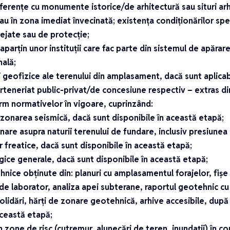
rferențe cu monumente istorice/de arhitectură sau situri a
 în zona imediat învecinată; existența condiționărilor spec
ejate sau de protecție;
aparțin unor instituții care fac parte din sistemul de apărare
nală;
ci geofizice ale terenului din amplasament, dacă sunt aplica
rteneriat public-privat/de concesiune respectiv – extras di
rm normativelor în vigoare, cuprinzând:
d zonarea seismică, dacă sunt disponibile în această etapă;
inare asupra naturii terenului de fundare, inclusiv presiunea
 freatice, dacă sunt disponibile în această etapă;
ogice generale, dacă sunt disponibile în această etapă;
hnice obținute din: planuri cu amplasamentul forajelor, fiș
de laborator, analiza apei subterane, raportul geotehnic c
olidări, hărți de zonare geotehnică, arhive accesibile, după
această etapă;
în zone de risc (cutremur, alunecări de teren, inundații) în c