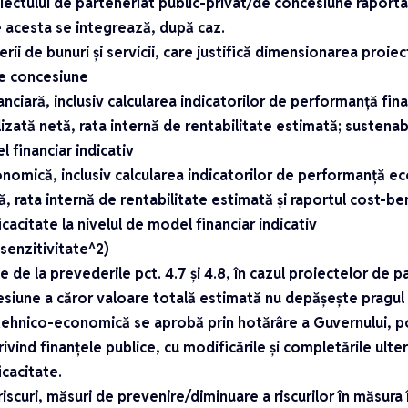
iectului de parteneriat public-privat/de concesiune raportat
e acesta se integrează, după caz.
erii de bunuri și servicii, care justifică dimensionarea proie
de concesiune
anciară, inclusiv calcularea indicatorilor de performanță fina
izată netă, rata internă de rentabilitate estimată; sustenabi
l financiar indicativ
onomică, inclusiv calcularea indicatorilor de performanță 
ă, rata internă de rentabilitate estimată și raportul cost-be
cacitate la nivelul de model financiar indicativ
 senzitivitate^2)
e de la prevederile pct. 4.7 și 4.8, în cazul proiectelor de p
esiune a căror valoare totală estimată nu depășește pragul
ehnico-economică se aprobă prin hotărâre a Guvernului, pot
ivind finanțele publice, cu modificările și completările ult
icacitate.
riscuri, măsuri de prevenire/diminuare a riscurilor în măsura î