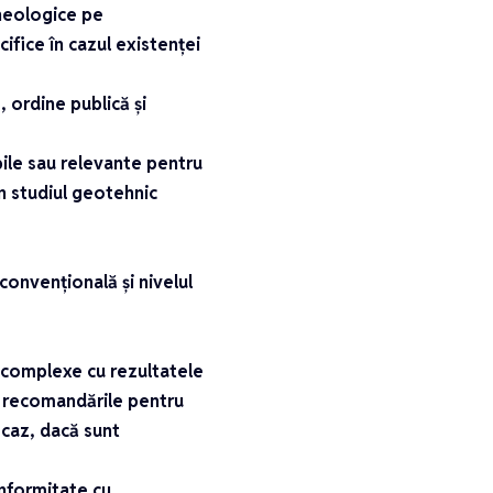
rheologice pe
ifice în cazul existenței
, ordine publică și
bile sau relevante pentru
n studiul geotehnic
 convențională și nivelul
e complexe cu rezultatele
u recomandările pentru
 caz, dacă sunt
onformitate cu