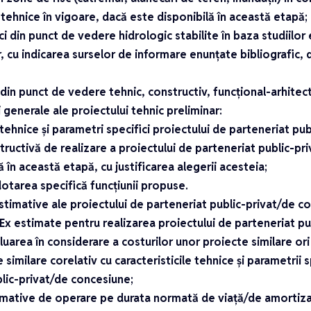
tehnice în vigoare, dacă este disponibilă în această etapă;
ici din punct de vedere hidrologic stabilite în baza studiilor
 cu indicarea surselor de informare enunțate bibliografic, d
 din punct de vedere tehnic, constructiv, funcțional-arhitectu
ii generale ale proiectului tehnic preliminar:
i tehnice și parametri specifici proiectului de parteneriat pu
tructivă de realizare a proiectului de parteneriat public-p
ă în această etapă, cu justificarea alegerii acesteia;
dotarea specifică funcțiunii propuse.
estimative ale proiectului de parteneriat public-privat/de c
Ex estimate pentru realizarea proiectului de parteneriat pu
luarea în considerare a costurilor unor proiecte similare or
similare corelativ cu caracteristicile tehnice și parametrii s
lic-privat/de concesiune;
timative de operare pe durata normată de viață/de amortiza