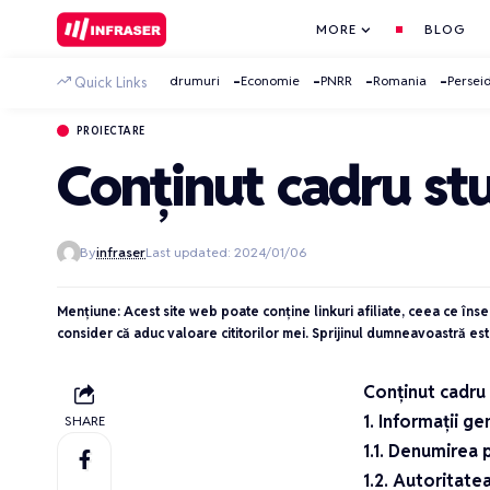
MORE
BLOG
drumuri
Economie
PNRR
Romania
Persei
Quick Links
PROIECTARE
Conținut cadru st
By
infraser
Last updated: 2024/01/06
Mențiune: Acest site web poate conține linkuri afiliate, ceea ce îns
consider că aduc valoare cititorilor mei. Sprijinul dumneavoastră est
Conținut cadru
1. Informații g
SHARE
1.1. Denumirea 
1.2. Autoritate