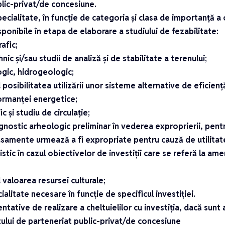
lic-privat/de concesiune.
pecialitate, în funcție de categoria și clasa de importanță a 
sponibile în etapa de elaborare a studiului de fezabilitate:
afic;
ic și/sau studii de analiză și de stabilitate a terenului;
ogic, hidrogeologic;
 posibilitatea utilizării unor sisteme alternative de eficienț
ormanței energetice;
ic și studiu de circulație;
gnostic arheologic preliminar în vederea exproprierii, pentr
samente urmează a fi expropriate pentru cauză de utilitate
stic în cazul obiectivelor de investiții care se referă la amena
 valoarea resursei culturale;
ialitate necesare în funcție de specificul investiției.
entative de realizare a cheltuielilor cu investiția, dacă sunt 
ului de parteneriat public-privat/de concesiune