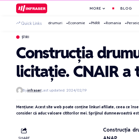
MORE
BLOG
drumuri
Economie
PNRR
Romania
Persei
Quick Links
ȘTIRI
Construcția drumu
licitație. CNAIR 
By
infraser
Last updated: 2024/02/19
Mențiune: Acest site web poate conține linkuri afiliate, ceea ce îns
consider că aduc valoare cititorilor mei. Sprijinul dumneavoastră est
Construcția dr
ANAP
SHARE