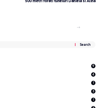
500 metri forati tuneluri Daniela si Alina
că nepopulară)
9
4
1
3
1