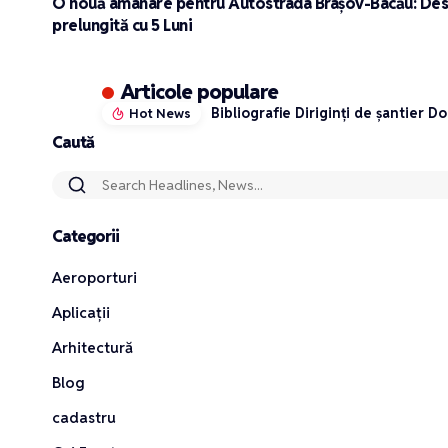
O nouă amânare pentru Autostrada Brașov-Bacău: Des
prelungită cu 5 Luni
Articole populare
De ce desființarea trecerii de p
Hot News
Caută
Categorii
Aeroporturi
Aplicații
Arhitectură
Blog
cadastru