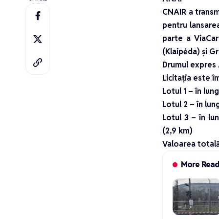
CNAIR
a transm
pentru lansare
parte a ViaCar
(Klaipėda) şi Gr
Drumul expres 
Licitaţia este î
Lotul 1 – în lu
Lotul 2 – în lu
Lotul 3 – în l
(2,9 km)
Valoarea totală
More Rea