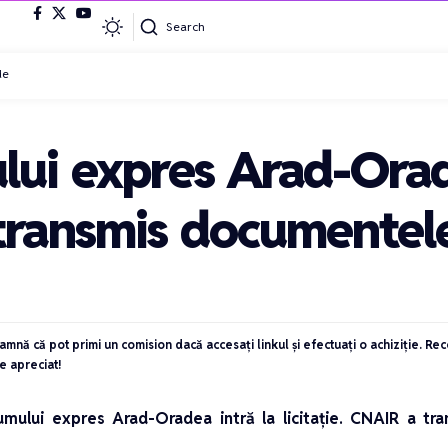
Search
de
lui expres Arad-Orad
a transmis documente
eamnă că pot primi un comision dacă accesați linkul și efectuați o achiziție. R
e apreciat!
umului expres Arad-Oradea intră la licitație. CNAIR a t