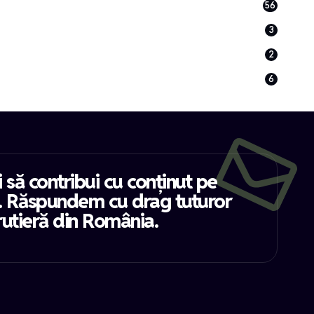
56
3
2
6
i să contribui cu conținut pe
. Răspundem cu drag tuturor
rutieră din România.