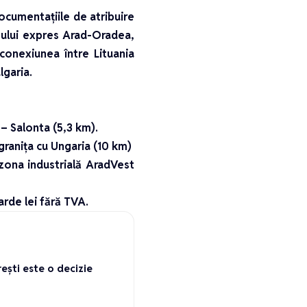
ocumentaţiile de atribuire
umului expres Arad-Oradea,
onexiunea între Lituania
lgaria.
 – Salonta (5,3 km).
graniţa cu Ungaria (10 km)
zona industrială AradVest
rde lei fără TVA.
ești este o decizie