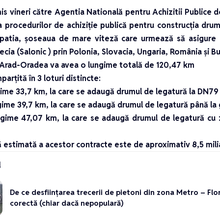
is vineri către Agentia Natională pentru Achizitii Publice d
a procedurilor de achiziţie publică pentru construcţia dr
patia, şoseaua de mare viteză care urmează să asigure c
ecia (Salonic ) prin Polonia, Slovacia, Ungaria, România şi Bu
Arad-Oradea va avea o lungime totală de 120,47 km
mparţită în 3 loturi distincte:
ngime 33,7 km, la care se adaugă drumul de legatură la DN79
ngime 39,7 km, la care se adaugă drumul de legatură până la 
ungime 47,07 km, la care se adaugă drumul de legatură cu 
 estimată a acestor contracte este de aproximativ 8,5 milia
d
De ce desființarea trecerii de pietoni din zona Metro – Flor
corectă (chiar dacă nepopulară)