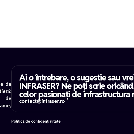
Ai o întrebare, o sugestie sau vre
INFRASER? Ne poți scrie oricând
ce de
tieră:
celor pasionați de infrastructura 
le de
contact@infraser.ro
lame,
Politică de confidențialitate